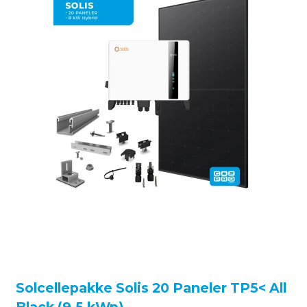
Solcellepakke Solis 20 Paneler TP5< All
Black (9,5 kWp)