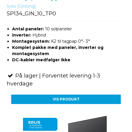
Solis (Ginlong)
SP134_GIN_10_TP0
Antal paneler:
10 solpaneler
Inverter:
Hybrid
Montagesystem:
K2 til tagpap 0°- 3°
Komplet pakke med paneler, inverter og
montagesystem
DC-kabler medfølger ikke
På lager | Forventet levering 1-3
hverdage
VIS PRODUKT