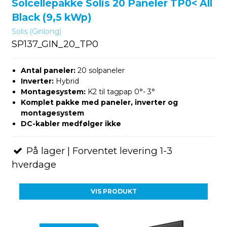
Solcellepakke Solis 20 Paneler TP0< All
Black (9,5 kWp)
Solis (Ginlong)
SP137_GIN_20_TP0
Antal paneler:
20 solpaneler
Inverter:
Hybrid
Montagesystem:
K2 til tagpap 0°- 3°
Komplet pakke med paneler, inverter og
montagesystem
DC-kabler medfølger ikke
På lager | Forventet levering 1-3
hverdage
VIS PRODUKT