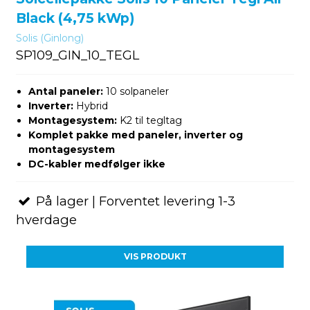
Black (4,75 kWp)
Solis (Ginlong)
SP109_GIN_10_TEGL
Antal paneler:
10 solpaneler
Inverter:
Hybrid
Montagesystem:
K2 til tegltag
Komplet pakke med paneler, inverter og
montagesystem
DC-kabler medfølger ikke
På lager | Forventet levering 1-3
hverdage
VIS PRODUKT