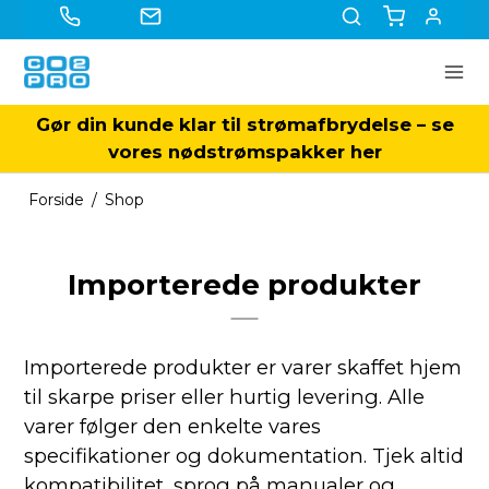
Gør din kunde klar til strømafbrydelse – se
vores nødstrømspakker her
Forside
/
Shop
Importerede produkter
Importerede produkter er varer skaffet hjem
til skarpe priser eller hurtig levering. Alle
varer følger den enkelte vares
specifikationer og dokumentation. Tjek altid
kompatibilitet, sprog på manualer og