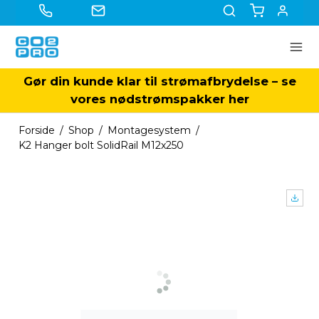
Gør din kunde klar til strømafbrydelse – se
vores nødstrømspakker her
Forside
/
Shop
/
Montagesystem
/
K2 Hanger bolt SolidRail M12x250