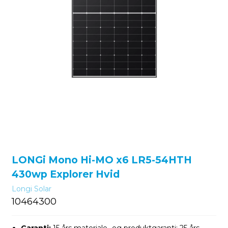
LONGi Mono Hi-MO x6 LR5-54HTH
430wp Explorer Hvid
Longi Solar
10464300
Garanti:
15 års materiale- og produktgaranti; 25 års